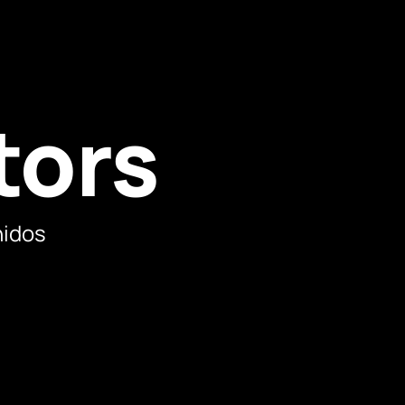
tors
nidos