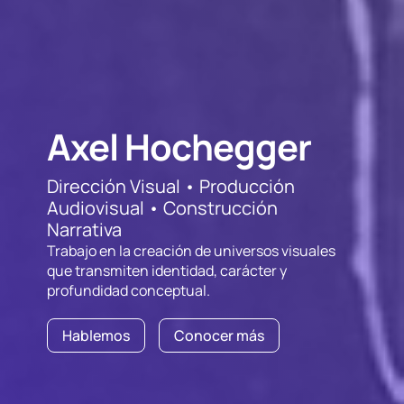
Axel Hochegger
Dirección Visual • Producción
Audiovisual • Construcción
Narrativa
Trabajo en la creación de universos visuales
que transmiten identidad, carácter y
profundidad conceptual.
Hablemos
Conocer más